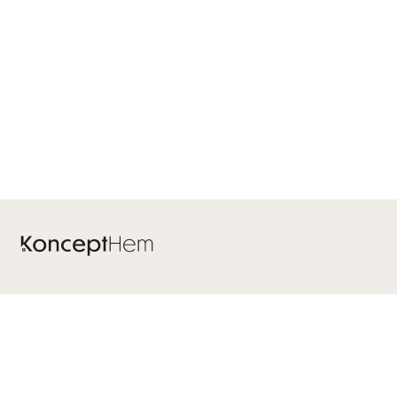
Kontakt
Tel: 070 - 605 15 25
info@koncepthem.se
Facebook
/
Instagram
/